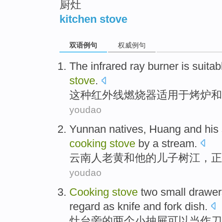
厨灶
kitchen stove
双语例句
权威例句
The
infrared ray
burner
is suitab
stove
.
这种
红外线
燃烧器
适用
于
烤炉
和
youdao
Yunnan natives
,
Huang
and
his
cooking
stove
by a
stream
.
云南
人
老黄
和
他
的
儿子
树
江
，正
youdao
Cooking
stove
two
small
drawer
regard as
knife and fork
dish
.
灶台旁
的
两个
小
抽屉
可以
当作
刀