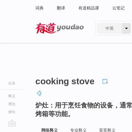
词典
翻译
有道精品课
云笔记
中英
有道 - 网易旗下搜索
cooking stove
目录
释义
炉灶：用于烹饪食物的设备，通
用法
例句
烤箱等功能。
go
网络释义
专业释义
英英释义