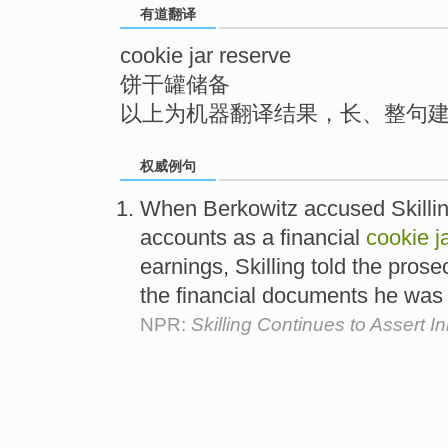
有道翻译
top
cookie jar reserve
饼干罐储备
以上为机器翻译结果，长、整句
权威例句
When Berkowitz accused Skillin
accounts as a financial
cookie
j
earnings, Skilling told the prose
the financial documents he was 
NPR:
Skilling Continues to Assert I