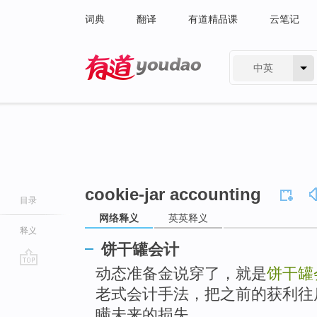
词典
翻译
有道精品课
云笔记
中英
有道 - 网易旗下搜索
cookie-jar accounting
目录
网络释义
英英释义
释义
饼干罐会计
动态准备金说穿了，就是
饼干罐
go
top
老式会计手法，把之前的获利往
瞒未来的损失。