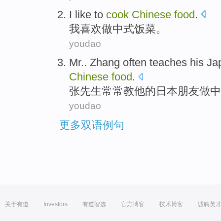
I
like
to
cook
Chinese
food
.
我
喜欢
做
中式饭菜。
youdao
Mr.. Zhang
often
teaches
his
Ja
Chinese
food
.
张先生
常常
教
他
的
日本
朋友
做
中
youdao
更多双语例句
关于有道
Investors
有道智选
官方博客
技术博客
诚聘英