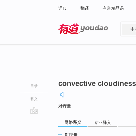
词典
翻译
有道精品课
中
有道 - 网易旗下搜索
convective cloudiness
目录
释义
对疗量
go
网络释义
专业释义
top
对疗量