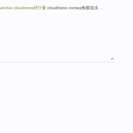
vective cloudiness
对疗量
cloudiness cornea角膜混浊 ...