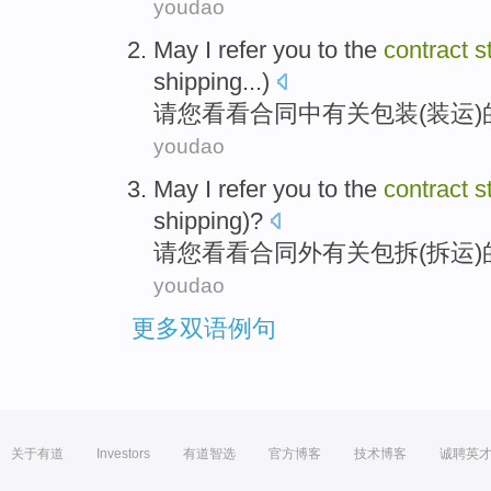
youdao
May I refer
you
to the
contract
s
shipping
...)
请
您
看看
合同
中
有关
包装
(
装运
)
youdao
May I refer
you
to the
contract
s
shipping
)?
请
您
看看
合同
外
有关
包
拆(拆
运
)
youdao
更多双语例句
关于有道
Investors
有道智选
官方博客
技术博客
诚聘英