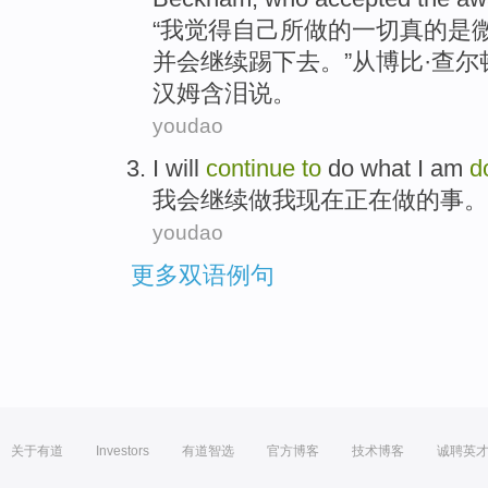
“
我
觉得
自己所
做
的一切真的是
并
会
继续
踢下去。”
从
博比
·
查尔
汉姆含泪
说
。
youdao
I
will
continue
to
do
what
I
am
d
我会
继续
做
我
现在
正在
做
的
事
。
youdao
更多双语例句
关于有道
Investors
有道智选
官方博客
技术博客
诚聘英