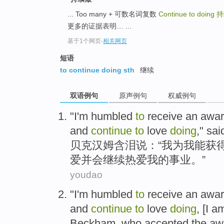
... Too many + 可数名词复数
Continue to doing
持
更多的证据表明… ...
基于1个网页
-
相关网页
短语
to continue doing sth
继续
双语例句
原声例句
权威例句
"
I
'm
humbled
to
receive
an awa
and
continue
to
love
doing
," sai
贝克汉姆
含泪
说：“
我
为我
能
获
爱
并
会
继续
热爱我的事业。”
youdao
"
I
'm
humbled
to
receive an
awa
and
continue
to
love
doing
, [I 
Beckham
, who accepted the a