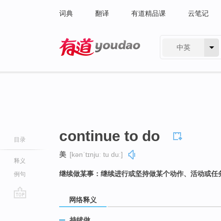
词典
翻译
有道精品课
云笔记
中英
有道 - 网易旗下搜索
continue to do
目录
美
[kənˈtɪnjuː tu duː]
释义
继续做某事：继续进行或坚持做某个动作、活动或任
例句
网络释义
go
top
持续做