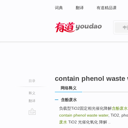
词典
翻译
有道精品课
中
有道 - 网易旗下搜索
contain phenol waste 
目录
网络释义
释义
含酚废水
翻译
负载型TiO2固定相光催化降解
含酚废水
contain phenol waste water
, TiO2, ph
go
废水
TiO2 光催化氧化 降解 ..
top