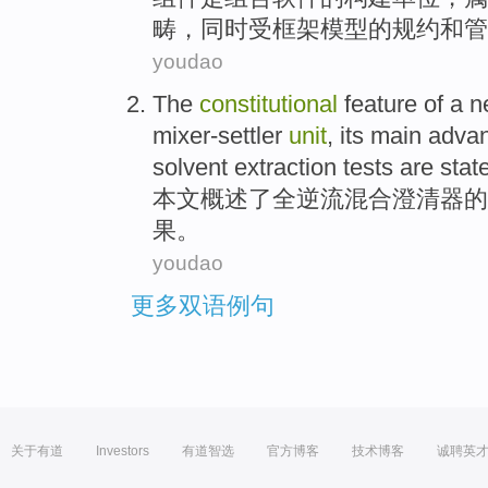
畴，
同时
受
框架模型的
规约
和
管
youdao
The
constitutional
feature
of a
n
mixer-settler
unit
, its
main
adva
solvent extraction
tests
are stat
本文概述了
全
逆流混合澄清
器
的
果。
youdao
更多双语例句
关于有道
Investors
有道智选
官方博客
技术博客
诚聘英