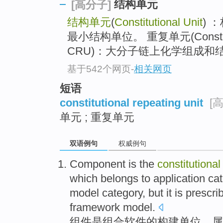
结构单元
[高分子]
结构单元
(
Constitutional Unit
) 
最小结构单位。 重复单元(Constitutio
CRU)：大分子链上化学组成和结
基于542个网页
-
相关网页
短语
constitutional repeating unit
[
单元 ; 重复单元
双语例句
权威例句
Component
is
the
constitutional
which belongs to
application
ca
model
category
, but it is
prescri
framework
model.
组件
是
组合
软件
的
构建
单位
，
属