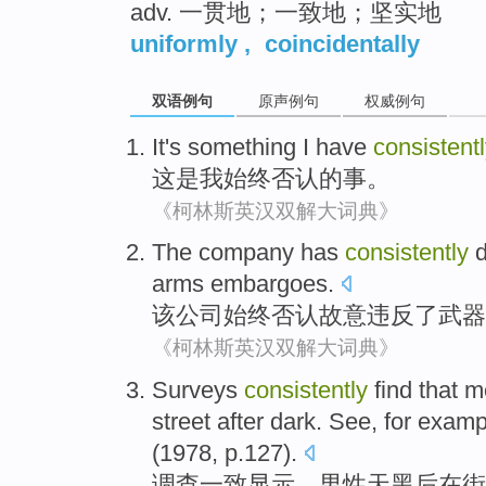
adv. 一贯地；一致地；坚实地
uniformly
,
coincidentally
双语例句
原声例句
权威例句
It
's
something
I
have
consistent
这
是
我
始终
否认
的
事
。
《柯林斯英汉双解大词典》
The
company
has
consistently
d
arms
embargoes
.
该
公司
始终
否认
故意
违反了
武器
《柯林斯英汉双解大词典》
Surveys
consistently
find
that
m
street
after
dark.
See
, for
examp
(1978,
p.127
).
调查
一致
显示，
男性
天黑后
在
街