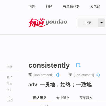
词典
翻译
有道精品课
云笔记
中英
有道 - 网易旗下搜索
consistently
目录
英
[kənˈsɪstəntli]
美
[kənˈsɪstəntli]
释义
adv. 一贯地，始终；一致地
用法
例句
网络释义
专业释义
英英释义
go