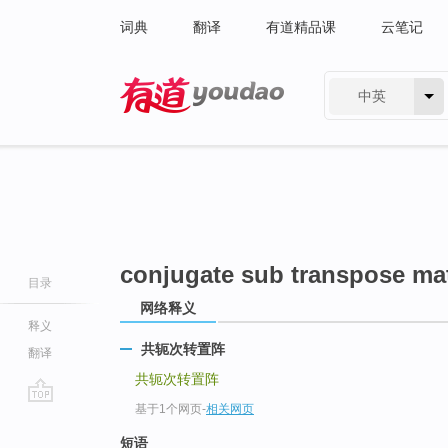
词典
翻译
有道精品课
云笔记
中英
有道 - 网易旗下搜索
conjugate sub transpose mat
目录
网络释义
释义
共轭次转置阵
翻译
共轭次转置阵
基于1个网页
-
相关网页
go
top
短语