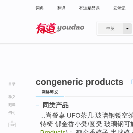
词典
翻译
有道精品课
云笔记
中英
有道 - 网易旗下搜索
congeneric products
目录
网络释义
释义
同类产品
翻译
例句
...尚餐桌 UFO茶几 玻璃钢镂
特椅 郁金香小凳/圆凳 玻璃钢
go
Products
)： 郁金香椅子 半球椅