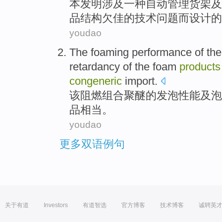
本
发明
涉及
一种
自动
管理
货架
及
品
结构欠佳
的
技术
问题
而设计
的
youdao
The
foaming
performance
of
th
retardancy
of the
foam
products
congeneric
import
.
该
阻燃
组合聚醚
的
发泡
性能
及
泡
品相当
。
youdao
更多双语例句
关于有道
Investors
有道智选
官方博客
技术博客
诚聘英