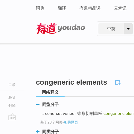
词典
翻译
有道精品课
云笔记
中英
有道 - 网易旗下搜索
congeneric elements
目录
网络释义
释义
同型分子
翻译
... cone-cut veneer 锥形切削单板
congeneric ele
基于20个网页
-
相关网页
go
top
同类分子