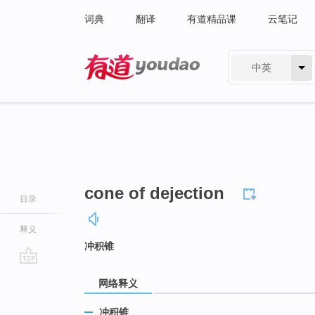
词典
翻译
有道精品课
云笔记
中英
有道 - 网易旗下搜索
cone of dejection
目录
释义
冲积锥
go
网络释义
top
冲积锥