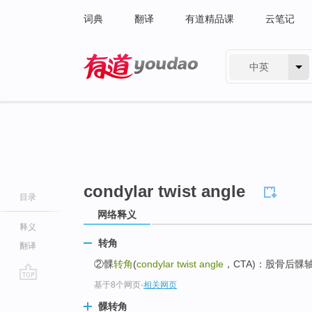
词典
翻译
有道精品课
云笔记
中英
有道 - 网易旗下搜索
condylar twist angle
目录
网络释义
释义
转角
翻译
②髁
转角
(
condylar twist angle
，CTA)：股骨后
基于8个网页
-
相关网页
go
top
髁转角