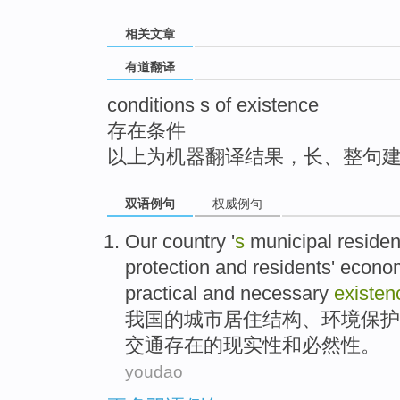
top
相关文章
有道翻译
conditions s of existence
存在条件
以上为机器翻译结果，长、整句
双语例句
权威例句
Our country
'
s
municipal
residen
protection
and
residents
'
econo
practical
and
necessary
existen
我国
的
城市
居住
结构
、
环境
保护
交通存在
的
现实性
和
必然性
。
youdao