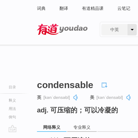
词典
翻译
有道精品课
云笔记
中英
有道 - 网易旗下搜索
condensable
目录
英
[kənˈdensəbl]
美
[kənˈdensəbl]
释义
adj. 可压缩的；可以冷凝的
用法
例句
网络释义
专业释义
go