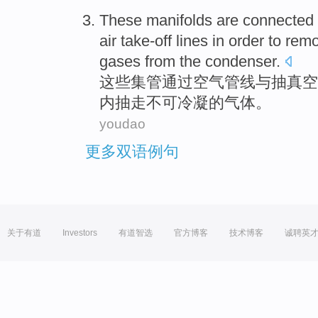
These
manifolds
are connected
air
take-off lines
in
order
to rem
gases
from
the condenser
.
这些
集管
通过
空气
管线
与
抽真空
内
抽走不可冷凝的
气体
。
youdao
更多双语例句
关于有道
Investors
有道智选
官方博客
技术博客
诚聘英