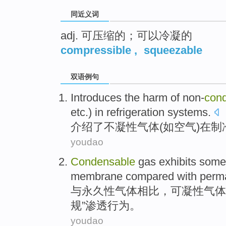
同近义词
adj. 可压缩的；可以冷凝的
compressible
,
squeezable
双语例句
Introduces
the
harm
of
non-
con
etc.)
in
refrigeration
systems
.
介绍
了
不凝性气体
(
如
空气
)
在
制
youdao
Condensable
gas exhibits
some
membrane
compared
with
perm
与
永久性
气体
相比
，可凝
性气体
规”渗透
行为
。
youdao