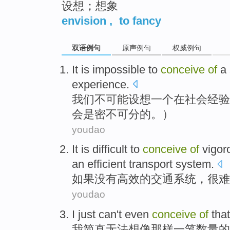
设想；想象
envision
,
to fancy
双语例句
原声例句
权威例句
It
is impossible
to
conceive
of
a
experience
.
我们
不
可能
设想
一个
在
社会
经验
会是密不可分的。）
youdao
It is difficult to
conceive
of
vigor
an efficient
transport
system
.
如果没有
高效
的
交通
系统
，
很难
youdao
I
just
can't
even
conceive
of
tha
我
简直
无法
想像
那样一笔
数量
的