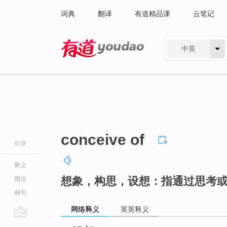
词典
翻译
有道精品课
云笔记
中英
有道 - 网易旗下搜索
conceive of
目录
释义
想象，构思，设想：指通过思考
用法
例句
网络释义
英英释义
go