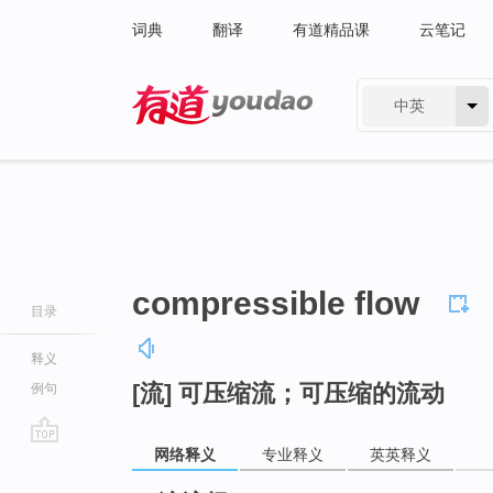
词典
翻译
有道精品课
云笔记
中英
有道 - 网易旗下搜索
compressible flow
目录
释义
[流] 可压缩流；可压缩的流动
例句
网络释义
专业释义
英英释义
go
top