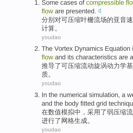
Some cases
of
compressible
fl
flow
are presented
.
分别
对
可压缩叶栅
流
场的
亚音速
计算。
youdao
The
Vortex
Dynamics
Equation
flow
and
its
characteristics
are
a
推导
了
可压缩
流动
旋涡
动力学
基
质
。
youdao
In
the numerical
simulation
,
a
w
and the
body fitted
grid
techniq
在
数值
模拟
中，
采用了
弱
压缩
流
进行了
网格
生成。
youdao