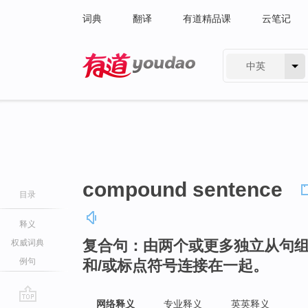
词典
翻译
有道精品课
云笔记
中英
有道 - 网易旗下搜索
compound sentence
目录
释义
复合句：由两个或更多独立从句
权威词典
例句
和/或标点符号连接在一起。
网络释义
专业释义
英英释义