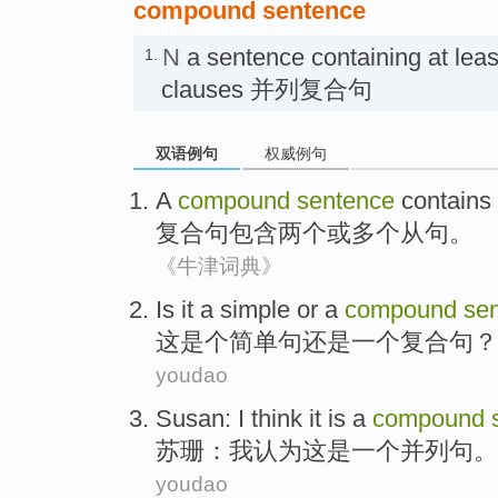
compound sentence
N
a sentence containing at leas
1.
clauses 并列复合句
双语例句
权威例句
A
compound
sentence
contains
复合
句
包含
两个
或
多个
从句
。
《牛津词典》
Is
it
a
simple
or
a
compound
se
这
是个
简单
句
还是
一个
复合
句？
youdao
Susan
:
I
think
it
is
a
compound
苏珊
：
我
认为
这
是
一个
并列
句
。
youdao