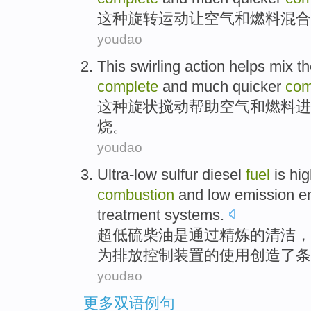
这种
旋转
运动
让
空气
和
燃料
混合
youdao
This
swirling
action
helps
mix
th
complete
and
much quicker
com
这种
旋状
搅动
帮助
空气
和
燃料
进
烧。
youdao
Ultra-low
sulfur
diesel
fuel
is
hig
combustion
and
low
emission
en
treatment
systems
.
超低
硫
柴油
是
通过
精炼
的
清洁
，
为
排放
控制装置
的
使用
创造了条
youdao
更多双语例句