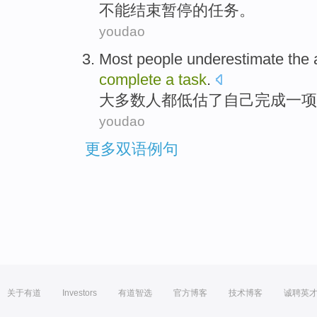
不能
结束
暂停
的
任务
。
youdao
Most
people
underestimate
the
complete
a
task
.
大多数
人
都低估了自己
完成
一项
youdao
更多双语例句
关于有道
Investors
有道智选
官方博客
技术博客
诚聘英