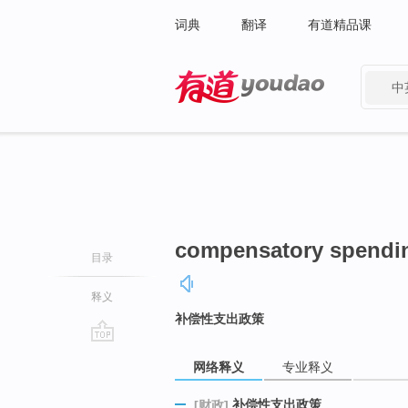
词典
翻译
有道精品课
中
有道 - 网易旗下搜索
compensatory spendin
目录
释义
补偿性支出政策
go
网络释义
专业释义
top
补偿性支出政策
[财政]