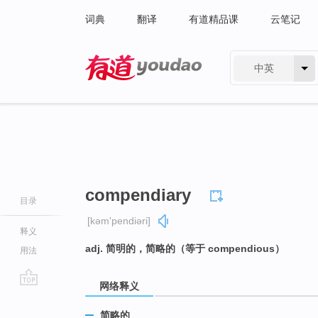
词典
翻译
有道精品课
云笔记
中英
有道 - 网易旗下搜索
compendiary
目录
[kəm'pendiəri]
释义
adj. 简明的，简略的（等于 compendious）
用法
网络释义
go
top
简略的