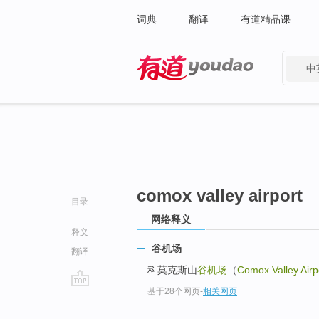
词典
翻译
有道精品课
中
有道 - 网易旗下搜索
comox valley airport
目录
网络释义
释义
谷机场
翻译
科莫克斯山
谷机场
（
Comox Valley Airp
基于28个网页
-
相关网页
go
top