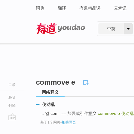
词典
翻译
有道精品课
云笔记
中英
有道 - 网易旗下搜索
commove e
目录
网络释义
释义
使动乱
翻译
... 얆 com- == 加强或引伸意义
commove e
使动乱
基于1个网页
-
相关网页
go
top