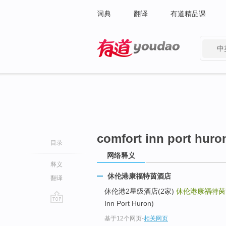
词典
翻译
有道精品课
中
有道 - 网易旗下搜索
comfort inn port huro
目录
网络释义
释义
休伦港康福特茵酒店
翻译
休伦港2星级酒店(2家)
休伦港康福特茵
Inn Port Huron)
go
基于12个网页
-
相关网页
top