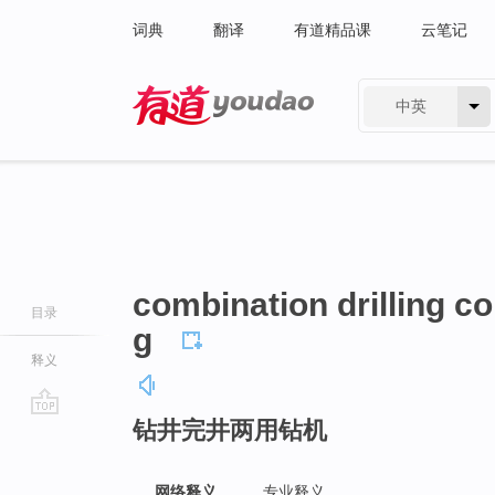
词典
翻译
有道精品课
云笔记
中英
有道 - 网易旗下搜索
combination drilling co
目录
g
释义
钻井完井两用钻机
go
top
网络释义
专业释义