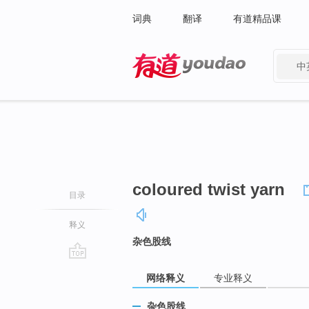
词典
翻译
有道精品课
中
有道 - 网易旗下搜索
coloured twist yarn
目录
释义
杂色股线
go
网络释义
专业释义
top
杂色股线