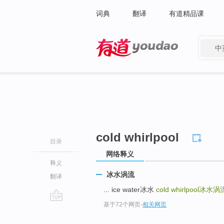
词典
翻译
有道精品课
中
有道 - 网易旗下搜索
cold whirlpool
目录
网络释义
释义
冰水涡流
翻译
... ice water冰水
cold whirlpool
冰水涡
基于72个网页
-
相关网页
go
top