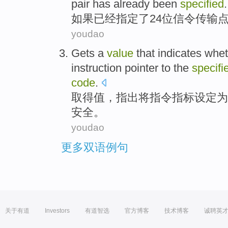
pair
has already been
specified
.
如果
已经
指定
了
24位
信令
传输
youdao
Gets a
value
that indicates
wheth
instruction
pointer
to the
specifi
code
.
取得
值
，
指出
将
指令
指标
设定
为
安全
。
youdao
更多双语例句
关于有道
Investors
有道智选
官方博客
技术博客
诚聘英