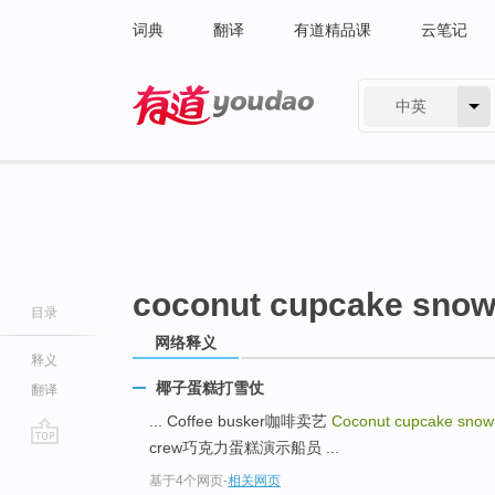
词典
翻译
有道精品课
云笔记
中英
有道 - 网易旗下搜索
coconut cupcake snowb
目录
网络释义
释义
椰子蛋糕打雪仗
翻译
... Coffee busker咖啡卖艺
Coconut cupcake snowba
crew巧克力蛋糕演示船员 ...
go
基于4个网页
-
相关网页
top