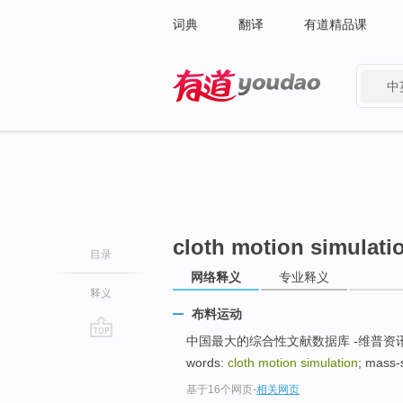
词典
翻译
有道精品课
中
有道 - 网易旗下搜索
cloth motion simulati
目录
网络释义
专业释义
释义
布料运动
中国最大的综合性文献数据库 -维普资讯
go
words:
cloth motion simulation
; mass-s
top
基于16个网页
-
相关网页