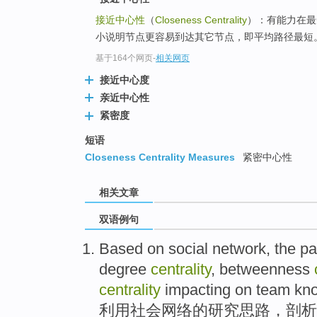
接近中心性
（
Closeness Centrality
）：有能力在最
小说明节点更容易到达其它节点，即平均路径最短
基于164个网页
-
相关网页
接近中心度
亲近中心性
紧密度
短语
Closeness Centrality Measures
紧密中心性
相关文章
双语例句
Based on
social
network
, the
pa
degree
centrality
, betweenness
centrality
impacting
on
team
kn
利用
社会
网络
的
研究
思路，剖析