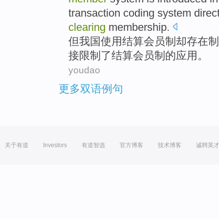
transaction
coding
system
direc
clearing
membership
.
但
我国
使用
结算
会员制
却
存在
制
接
限制
了结算会员制的
应用
。
youdao
更多双语例句
关于有道
Investors
有道智选
官方博客
技术博客
诚聘英