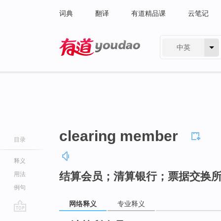
词典
翻译
有道精品课
云笔记
中英
有道 - 网易旗下搜索
clearing member
目录
释义
结算会员；清算银行；票据交换
用法
例句
网络释义
专业释义
go