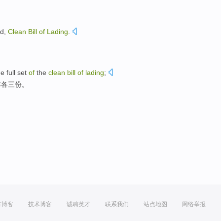
ed
,
Clean
Bill
of
Lading
.
he
full
set
of
the
clean
bill
of
lading
;
本
各
三
份。
方博客
技术博客
诚聘英才
联系我们
站点地图
网络举报