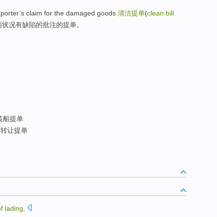
 importer’s claim for the damaged goods
清洁提单
(
clean bill
面状况有缺陷的批注的提单。
装船提单
转让提单
of
lading
.