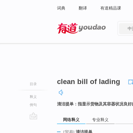
词典
翻译
有道精品课
中
有道 - 网易旗下搜索
clean bill of lading
目录
释义
清洁提单：指显示货物及其容器状况良好
例句
网络释义
专业释义
go
top
清洁提单
[贸易]