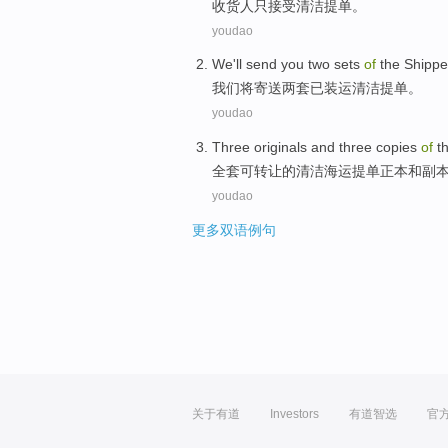
收货人
只
接受
清洁
提单
。
youdao
We
'll
send you
two
sets
of
the Shipp
我们
将
寄送
两
套
已
装运
清洁
提单
。
youdao
Three
originals
and
three
copies
of
t
全套
可
转让的
清洁
海运
提单
正本
和
副
youdao
更多双语例句
关于有道
Investors
有道智选
官