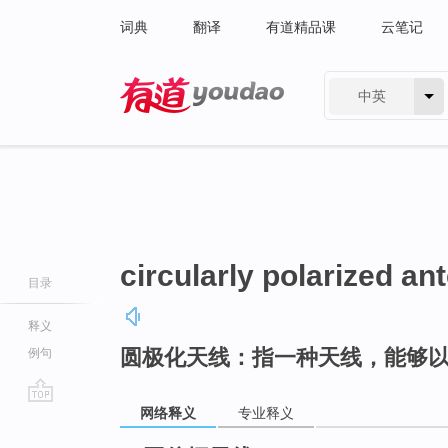
词典
翻译
有道精品课
云笔记
中英
有道 - 网易旗下搜索
circularly polarized an
目录
释义
圆极化天线：指一种天线，能够
例句
网络释义
专业释义
go
top