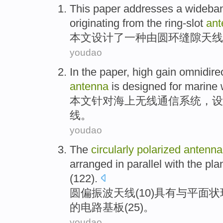
This paper
addresses
a
wideba
originating
from
the
ring-slot
ant
本文
设计了
一种
由
圆环
缝隙
天线
youdao
In the paper
, high gain
omnidirec
antenna
is
designed
for
marine
本文
针对
海上
无线
通信
系统，
设
线
。
youdao
The
circularly
polarized
antenna
arranged
in parallel
with
the
pla
(122).
圆
偏振波
天线
(
10
)
具有
与
平面状
的
电路基
板
(
25
)。
youdao