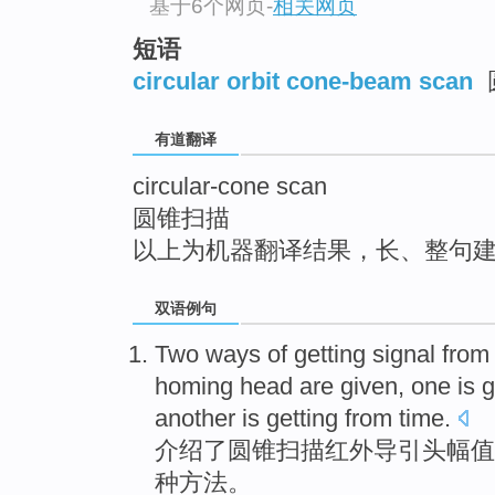
基于6个网页
-
相关网页
top
短语
circular orbit cone-beam scan
有道翻译
circular-cone scan
圆锥扫描
以上为机器翻译结果，长、整句
双语例句
Two
ways
of
getting
signal
fro
homing
head
are given, one is g
another is getting from
time
.
介绍了
圆锥
扫描
红外
导引
头
幅值
种
方法
。