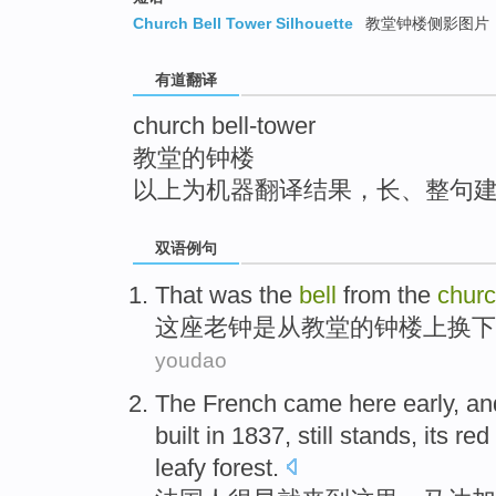
top
Church Bell Tower Silhouette
教堂钟楼侧影图片
有道翻译
church bell-tower
教堂的钟楼
以上为机器翻译结果，长、整句
双语例句
That was the
bell
from
the
chur
这座老
钟
是从
教堂
的
钟楼
上换下
youdao
The French
came
here
early
, a
built
in 1837,
still
stands
, its
red
leafy
forest
.