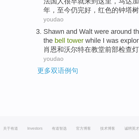
法国
人
很早就
来到
这里
，
马达加
年，
至今仍
完好
，
红色
的
钟塔
树
youdao
Shawn
and
Walt
were around t
the
bell
tower
while
I
was explor
肖恩
和
沃尔特
在
教堂
前部
检查
灯
youdao
更多双语例句
关于有道
Investors
有道智选
官方博客
技术博客
诚聘英