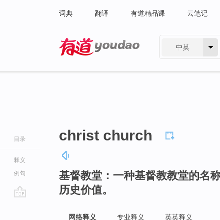
词典
翻译
有道精品课
云笔记
中英
有道 - 网易旗下搜索
christ church
目录
释义
基督教堂：一种基督教教堂的名
例句
历史价值。
go
top
网络释义
专业释义
英英释义