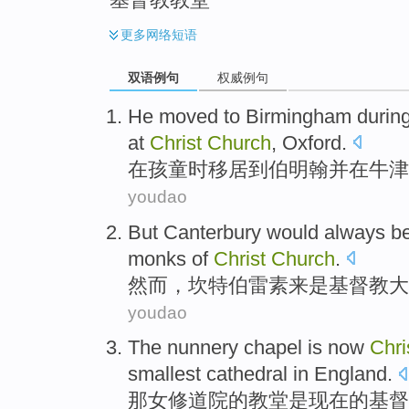
更多
网络短语
双语例句
权威例句
He
moved
to
Birmingham
durin
at
Christ
Church
,
Oxford
.
在孩童
时
移居
到
伯明翰
并
在
牛津
youdao
But
Canterbury would
always
b
monks
of
Christ
Church
.
然而
，
坎特
伯雷素来
是
基督教
大
youdao
The nunnery
chapel
is
now
Chri
smallest
cathedral
in England.
那
女修道院的
教堂
是
现在
的
基督