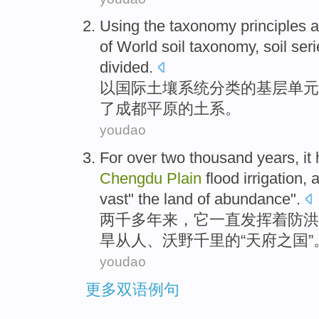
Using
the
taxonomy
principles
a
of
World
soil
taxonomy,
soil
seri
divided
.
以
国际
土壤
系统
分类
的
基层
单元
了
成都
平原
的
土
系
。
youdao
For over two thousand
years
,
it
Chengdu
Plain
flood
irrigation
,
vast" the land of abundance".
两千
多年来
，
它
一直
发挥
着
防洪
旱
从
人
、沃野千里
的
“天府之国”
youdao
更多双语例句