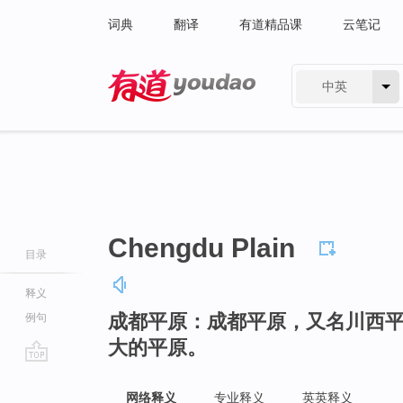
词典
翻译
有道精品课
云笔记
中英
有道 - 网易旗下搜索
Chengdu Plain
目录
释义
成都平原：成都平原，又名川西
例句
大的平原。
go
top
网络释义
专业释义
英英释义