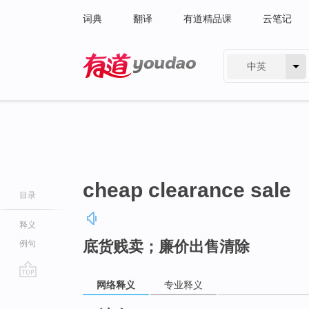
词典
翻译
有道精品课
云笔记
中英
有道 - 网易旗下搜索
cheap clearance sale
目录
释义
底货贱卖；廉价出售清除
例句
网络释义
专业释义
go
top