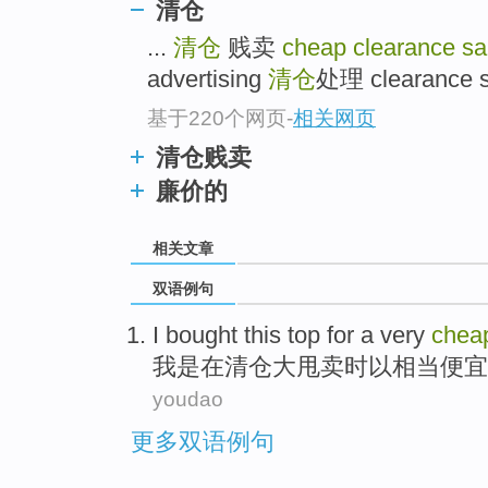
清仓
...
清仓
贱卖
cheap clearance s
advertising
清仓
处理 clearance sa
基于220个网页
-
相关网页
清仓贱卖
廉价的
相关文章
双语例句
I
bought
this
top
for
a very
chea
我
是
在
清仓
大
甩卖
时以
相当
便宜
youdao
更多双语例句