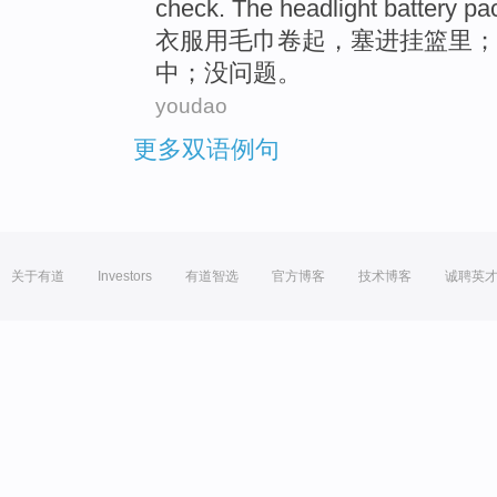
check.
The headlight
battery
pa
衣服
用
毛巾
卷起
，塞进挂
篮里
；
中；没问题。
youdao
更多双语例句
关于有道
Investors
有道智选
官方博客
技术博客
诚聘英