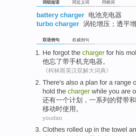
词组短语
同近义词
同根词
battery charger
电池充电器
turbo charger
涡轮增压；透平
双语例句
权威例句
He
forgot
the
charger
for his
mob
他
忘了带
手机
充电器
。
《柯林斯英汉双解大词典》
There's also
a
plan
for
a range
o
hold
the
charger
while
you
are 
还有
一个
计划
，
一系列
的
臂
带
和
移动
时使用。
youdao
Clothes
rolled up
in the towel
an