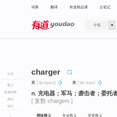
词典
翻译
有道精品课
云笔记
中英
有道 - 网易旗下搜索
charger
目录
英
[ˈtʃɑːdʒə(r)]
美
[ˈtʃɑːrdʒər]
释义
n. 充电器；军马；袭击者；委托
权威词典
用法
[ 复数 chargers ]
例句
网络释义
专业释义
英英释义