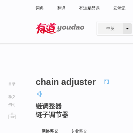
词典
翻译
有道精品课
云笔记
中英
有道 - 网易旗下搜索
chain adjuster
目录
释义
链调整器
例句
链子调节器
go
top
网络释义
专业释义