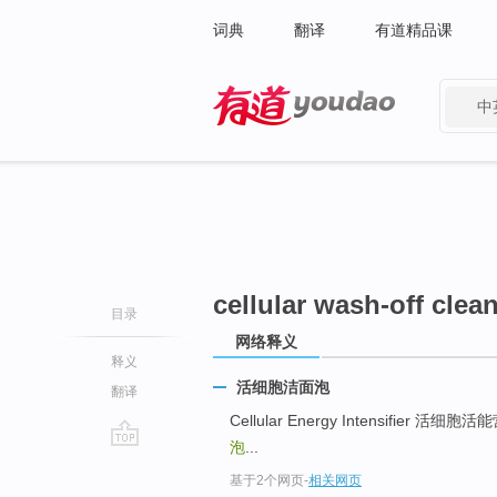
词典
翻译
有道精品课
中
有道 - 网易旗下搜索
cellular wash-off clea
目录
网络释义
释义
活细胞洁面泡
翻译
Cellular Energy Intensifier 活
泡
...
go
基于2个网页
-
相关网页
top