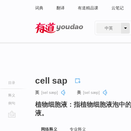
词典
翻译
有道精品课
云笔记
中英
有道 - 网易旗下搜索
cell sap
目录
英
[sel sæp]
美
[sel sæp]
释义
植物细胞液：指植物细胞液泡中
例句
液。
go
top
网络释义
专业释义