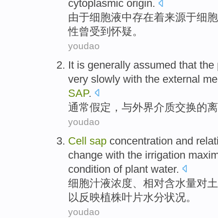
cytoplasmic origin.
由于
细胞液
中
存在着
来源于细胞
性
曾
受到
怀疑。
youdao
It is generally
assumed that
the
very slowly
with
the
external
me
SAP
.
通常
假定
，
与
外界
介质
交换
的
离
youdao
Cell
sap
concentration
and
relat
change with the irrigation max
condition
of
plant
water
.
细胞
汁液
浓度
、
相对
含水量
对
土
以
反映
植株
叶片
水分
状况
。
youdao