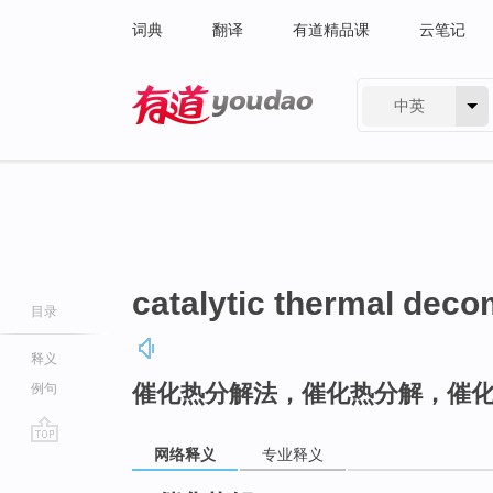
词典
翻译
有道精品课
云笔记
中英
有道 - 网易旗下搜索
catalytic thermal deco
目录
释义
催化热分解法，催化热分解，催
例句
网络释义
专业释义
go
top