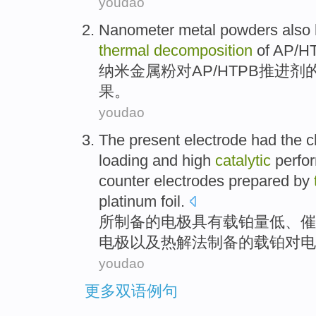
youdao
Nanometer
metal
powders
also
thermal
decomposition
of
AP
/
HT
纳米
金属
粉
对
AP
/
HTPB
推进剂
果
。
youdao
The
present electrode
had
the c
loading
and
high
catalytic
perfo
counter
electrodes
prepared by
platinum
foil.
所
制备
的电极
具有
载
铂
量
低
、
催
电极
以及
热解
法制
备
的载铂对电
youdao
更多双语例句