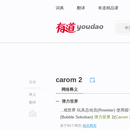
词典
翻译
有道精品课
中
有道 - 网易旗下搜索
carom 2
目录
网络释义
释义
弹力世界
翻译
...戏世界 玩具总动员(Rowstar) 使用箱
(Bubble Sokoban)
弹力世界
2(
Carom 
go
基于86个网页
-
相关网页
top