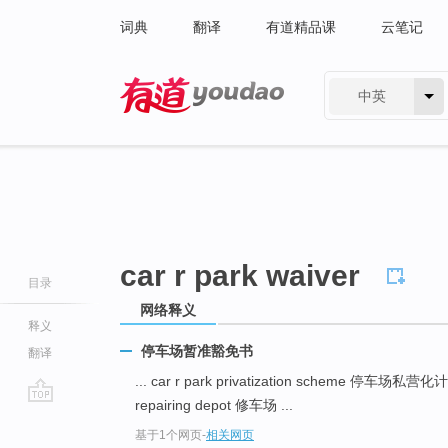
词典
翻译
有道精品课
云笔记
中英
有道 - 网易旗下搜索
car r park waiver
目录
网络释义
释义
停车场暂准豁免书
翻译
... car r park privatization scheme 停车场私营
repairing depot 修车场 ...
go
基于1个网页
-
相关网页
top