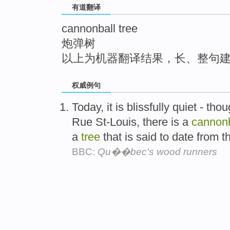
有道翻译
top
cannonball tree
炮弹树
以上为机器翻译结果，长、整句
权威例句
Today, it is blissfully quiet - th
Rue St-Louis, there is a
cannonb
a
tree
that is said to date from t
BBC:
Qu��bec's wood runners