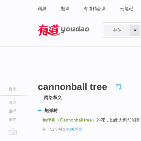
词典
翻译
有道精品课
云笔记
中英
有道 - 网易旗下搜索
cannonball tree
目录
网络释义
释义
炮弹树
翻译
例句
炮弹树
（
Cannonball tree
）的花，如此大树却能开
基于52个网页
-
相关网页
go